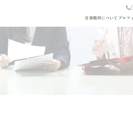
当事務所について
プロフ
事務所案内
事務所案内
代表プ
アクセス
お役立ち記事
お知ら
経審・入札資格サポート
産廃収
太陽光設備認定