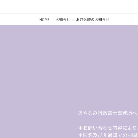
原市（緑区・中央区・
伊勢原市｜海老名市｜
HOME
お知らせ
お盆休暇のお知らせ
東京都：千代田区｜中
｜中野区｜杉並区｜豊
千葉県：千葉市
あやなみ行政書士事務所へ
＊お問い合わせ内容により、
＊匿名及び非通知でのお問