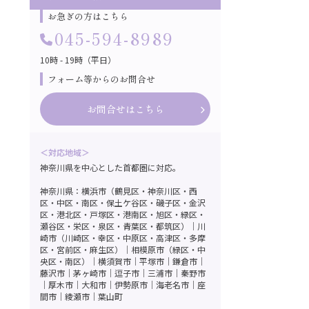
お急ぎの方はこちら
045-594-8989
10時 - 19時（平日）
フォーム等からのお問合せ
お問合せはこちら
＜対応地域＞
神奈川県を中心とした首都圏に対応。
神奈川県：横浜市（鶴見区・神奈川区・西
区・中区・南区・保土ケ谷区・磯子区・金沢
区・港北区・戸塚区・港南区・旭区・緑区・
瀬谷区・栄区・泉区・青葉区・都筑区）｜川
崎市（川崎区・幸区・中原区・高津区・多摩
区・宮前区・麻生区）｜相模原市（緑区・中
央区・南区）｜横須賀市｜平塚市｜鎌倉市｜
藤沢市｜茅ヶ崎市｜逗子市｜三浦市｜秦野市
｜厚木市｜大和市｜伊勢原市｜海老名市｜座
間市｜綾瀬市｜葉山町