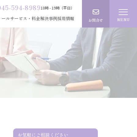
045-594-8989
10時 - 19時（平日）
ィール
サービス・料金
解決事例
採用情報
MENU
お問合せ
建設業許可（新規・更新）
ロフィール
経審・入札資格サポート
せ
産廃収集運搬業許可
宅建業免許
太陽光設備認定
集運搬業許可
お気軽にご相談ください