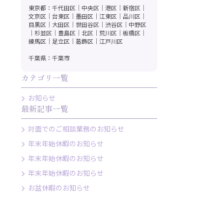
東京都：千代田区｜中央区｜港区｜新宿区｜
文京区｜台東区｜墨田区｜江東区｜品川区｜
目黒区｜大田区｜世田谷区｜渋谷区｜中野区
｜杉並区｜豊島区｜北区｜荒川区｜板橋区｜
0分またはメール2往復程度）
練馬区｜足立区｜葛飾区｜江戸川区
千葉県：千葉市
カテゴリ一覧
お知らせ
LINEから相談する
最新記事一覧
友だち登録後お問合せください。
対面でのご相談業務のお知らせ
年末年始休暇のお知らせ
年末年始休暇のお知らせ
年末年始休暇のお知らせ
お盆休暇のお知らせ
沢区・港北区・戸塚区・港南区・旭区・
津区・多摩区・宮前区・麻生区）｜相模