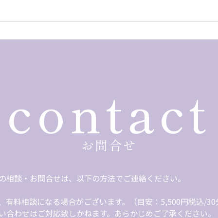
南区）｜横須賀市｜平塚市｜鎌倉市｜藤沢市｜茅ヶ崎市｜逗子
座間市｜綾瀬市｜葉山町
央区｜港区｜新宿区｜文京区｜台東区｜墨田区｜江東区｜品川
島区｜北区｜荒川区｜板橋区｜練馬区｜足立区｜葛飾区｜江戸
contact
お問合せ
の相談・お問合せは、以下の方法でご連絡ください。
有料相談になる場合がございます。（目安：5,500円税込/3
い合わせはご対応致しかねます。あらかじめご了承ください。